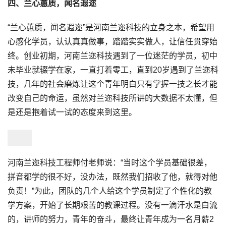
四、兰心蕙质，闻名遐迩
“兰心蕙质，闻名遐迩”是河南兰迩科技的立身之本，希望用
心感化学员，认认真真做事，踏踏实实做人，让信任贯穿始
终。创业初期，河南兰迩科技遇到了一位迷茫的学员，初中
未毕业就辍学在家，一直打着零工，直到20岁遇到了兰迩科
技，几年的社会磨炼让这个青年明白只有掌握一技之长才能
改变自己的命运，虽然对兰迩科技所讲的大数据不太懂，但
是还是抱着试一试的态度来到这里。
河南兰迩科技工程师付老师说：“当时这个学员基础很差，
拼音都学的很不好，没办法，既然我们招收了他，就得对他
负责！”为此，团队的几个人给这个学员制定了个性化的教
学方案，开始了长期艰苦的教课过程。没有一滴汗水是白流
的，讲师的努力，青年的奋斗，最终让青年成为一名月薪2