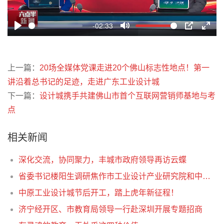
l
a
-02:33
y
P
M
P
E
l
u
I
n
a
t
P
t
上一篇：
20场全媒体党课走进20个佛山标志性地点！第一
y
e
e
讲沿着总书记的足迹，走进广东工业设计城
r
下一篇：
设计城携手共建佛山市首个互联网营销师基地与考
f
点
u
l
相关新闻
l
s
深化交流，协同聚力，丰城市政府领导再访云蝶
c
省委书记楼阳生调研焦作市工业设计产业研究院和中原工业设计城时强调，要以设计开发需求、引领需求，推动制造业转型升级
r
中原工业设计城节后开工，踏上虎年新征程！
e
济宁经开区、市教育局领导一行赴深圳开展专题招商
e